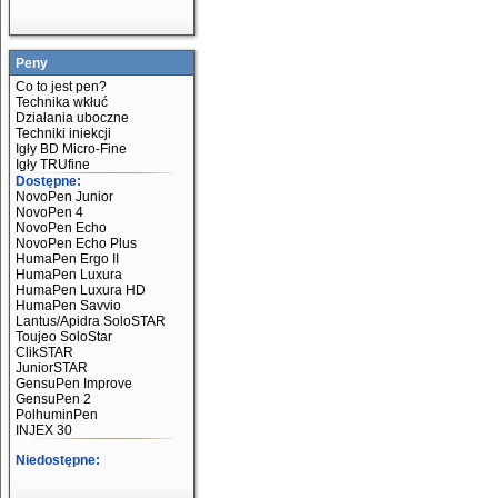
Peny
Co to jest pen?
Technika wkłuć
Działania uboczne
Techniki iniekcji
Igły BD Micro-Fine
Igły TRUfine
Dostępne:
NovoPen Junior
NovoPen 4
NovoPen Echo
NovoPen Echo Plus
HumaPen Ergo II
HumaPen Luxura
HumaPen Luxura HD
HumaPen Savvio
Lantus/Apidra SoloSTAR
Toujeo SoloStar
ClikSTAR
JuniorSTAR
GensuPen Improve
GensuPen 2
PolhuminPen
INJEX 30
Niedostępne: