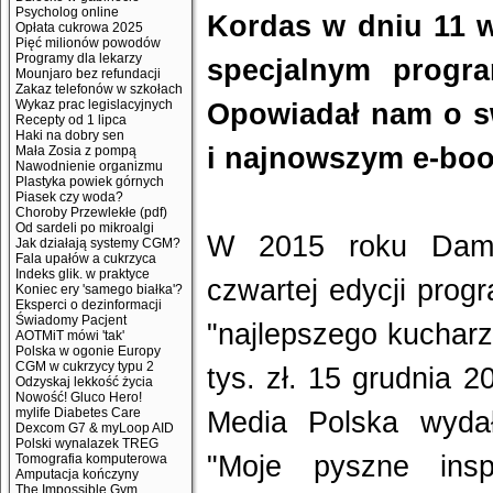
Psycholog online
Kordas w dniu 11 w
Opłata cukrowa 2025
Pięć milionów powodów
Programy dla lekarzy
specjalnym progr
Mounjaro bez refundacji
Zakaz telefonów w szkołach
Wykaz prac legislacyjnych
Opowiadał nam o sw
Recepty od 1 lipca
Haki na dobry sen
i najnowszym e-boo
Mała Zosia z pompą
Nawodnienie organizmu
Plastyka powiek górnych
Piasek czy woda?
Choroby Przewlekłe (pdf)
Od sardeli po mikroalgi
W 2015 roku Dami
Jak działają systemy CGM?
Fala upałów a cukrzyca
Indeks glik. w praktyce
czwartej edycji prog
Koniec ery 'samego białka'?
Eksperci o dezinformacji
Świadomy Pacjent
"najlepszego kucharz
AOTMiT mówi 'tak'
Polska w ogonie Europy
CGM w cukrzycy typu 2
tys. zł. 15 grudnia
Odzyskaj lekkość życia
Nowość! Gluco Hero!
mylife Diabetes Care
Media Polska wydał
Dexcom G7 & myLoop AID
Polski wynalazek TREG
"Moje pyszne insp
Tomografia komputerowa
Amputacja kończyny
The Impossible Gym