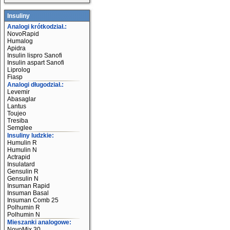
Insuliny
Analogi krótkodział.:
NovoRapid
Humalog
Apidra
Insulin lispro Sanofi
Insulin aspart Sanofi
Liprolog
Fiasp
Analogi długodział.:
Levemir
Abasaglar
Lantus
Toujeo
Tresiba
Semglee
Insuliny ludzkie:
Humulin R
Humulin N
Actrapid
Insulatard
Gensulin R
Gensulin N
Insuman Rapid
Insuman Basal
Insuman Comb 25
Polhumin R
Polhumin N
Mieszanki analogowe:
NovoMix 30