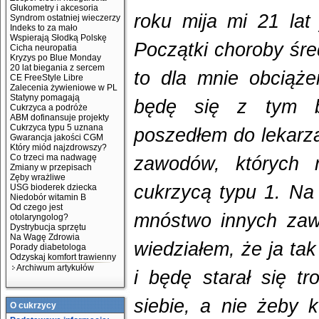
Glukometry i akcesoria
roku mija mi 21 lat
Syndrom ostatniej wieczerzy
Indeks to za mało
Wspierają Słodką Polskę
Początki choroby śre
Cicha neuropatia
Kryzys po Blue Monday
20 lat biegania z sercem
to dla mnie obciąż
CE FreeStyle Libre
Zalecenia żywieniowe w PL
Statyny pomagają
będę się z tym b
Cukrzyca a podróże
ABM dofinansuje projekty
Cukrzyca typu 5 uznana
poszedłem do lekarza 
Gwarancja jakości CGM
Który miód najzdrowszy?
Co trzeci ma nadwagę
zawodów, których
Zmiany w przepisach
Zęby wrażliwe
cukrzycą typu 1. Na t
USG bioderek dziecka
Niedobór witamin B
Od czego jest
mnóstwo innych zaw
otolaryngolog?
Dystrybucja sprzętu
Na Wagę Zdrowia
wiedziałem, że ja ta
Porady diabetologa
Odzyskaj komfort trawienny
Archiwum artykułów
i będę starał się t
siebie, a nie żeby 
O cukrzycy