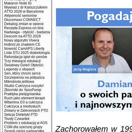
Makaron Niski IG
Wywiad z dr Kaliszczukiem
ATTD 2026 w Barcelonie
Aktywność seniorów
Glucomaxx CONNECT
Dekalog zmian w opiece
Recepta Express on-line
Nadwaga - otyłość - badania
Dexcom na ATTD 2026
Nowy algorytm Vivera
Instinct ze znakiem CE
Nowość CamAPS Liberty
Lista STU 2025 diabetologia
Refundacja igieł do penów
Trzy miesiące edukacji
Światowy Dzień Otyłości
Legendy o stopach
Sen, który chroni serce
Szczepienia na półpaśca
Mikrobiota jelitowa
Studio Cukrzyca ruszyło!
Zbiorniki do YpsoPump
Praktyka pielęgniarska
Ruch jako element terapii
Witamina D3 a cukrzyca
Cukrzyca a niedosłuch
Zmiany w Zaleceniach PTD
Sekcja Dietetyki PTD
Tłusty Czwartek
Problem z edukacją w AOS
Zachorowałem w 1999
CGM dla szerszej grupy
Zespół cieśni nadgarstka