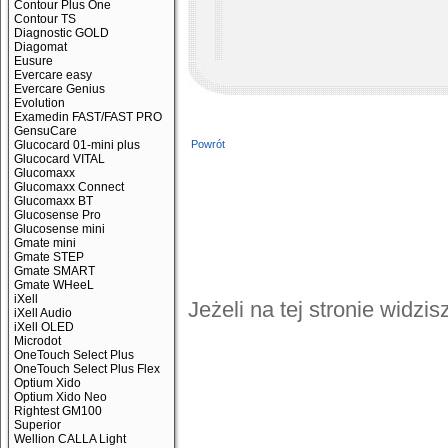
Contour Plus One
Contour TS
Diagnostic GOLD
Diagomat
Eusure
Evercare easy
Evercare Genius
Evolution
Examedin FAST/FAST PRO
GensuCare
Glucocard 01-mini plus
Powrót
Glucocard VITAL
Glucomaxx
Glucomaxx Connect
Glucomaxx BT
Glucosense Pro
Glucosense mini
Gmate mini
Gmate STEP
Gmate SMART
Gmate WHeeL
iXell
Jeżeli na tej stronie widzi
iXell Audio
iXell OLED
Microdot
OneTouch Select Plus
OneTouch Select Plus Flex
Optium Xido
Optium Xido Neo
Rightest GM100
Superior
Wellion CALLA Light