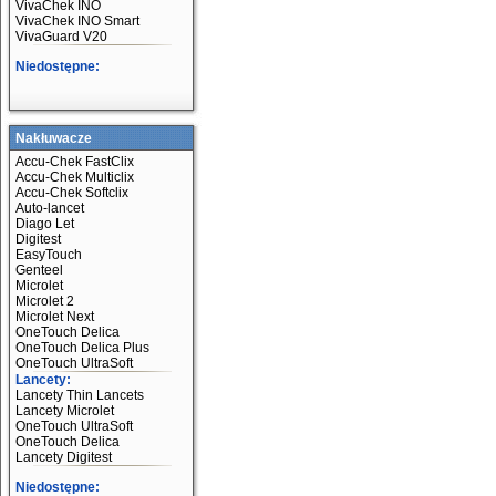
VivaChek INO
VivaChek INO Smart
VivaGuard V20
Niedostępne:
Nakłuwacze
Accu-Chek FastClix
Accu-Chek Multiclix
Accu-Chek Softclix
Auto-lancet
Diago Let
Digitest
EasyTouch
Genteel
Microlet
Microlet 2
Microlet Next
OneTouch Delica
OneTouch Delica Plus
OneTouch UltraSoft
Lancety:
Lancety Thin Lancets
Lancety Microlet
OneTouch UltraSoft
OneTouch Delica
Lancety Digitest
Niedostępne: