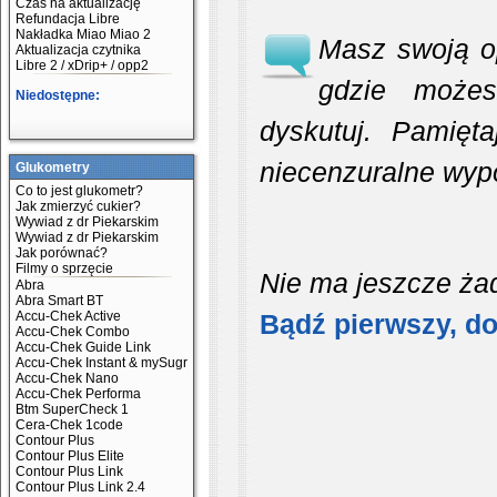
Czas na aktualizację
Refundacja Libre
Nakładka Miao Miao 2
Masz swoją op
Aktualizacja czytnika
Libre 2 / xDrip+ / opp2
gdzie możes
Niedostępne:
dyskutuj. Pamięt
niecenzuralne wyp
Glukometry
Co to jest glukometr?
Jak zmierzyć cukier?
Wywiad z dr Piekarskim
Wywiad z dr Piekarskim
Jak porównać?
Filmy o sprzęcie
Nie ma jeszcze ża
Abra
Abra Smart BT
Accu-Chek Active
Bądź pierwszy, do
Accu-Chek Combo
Accu-Chek Guide Link
Accu-Chek Instant & mySugr
Accu-Chek Nano
Accu-Chek Performa
Btm SuperCheck 1
Cera-Chek 1code
Contour Plus
Contour Plus Elite
Contour Plus Link
Contour Plus Link 2.4