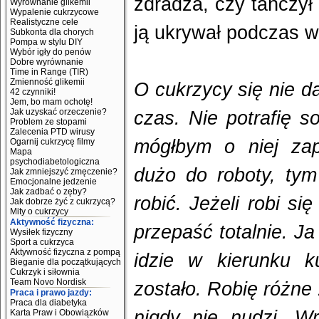
zdradza, czy tańczył
Wyrównanie glikemii
Wypalenie cukrzycowe
Realistyczne cele
ją ukrywał podczas 
Subkonta dla chorych
Pompa w stylu DIY
Wybór igły do penów
Dobre wyrównanie
Time in Range (TIR)
Zmienność glikemii
O cukrzycy się nie d
42 czynniki!
Jem, bo mam ochotę!
Jak uzyskać orzeczenie?
czas. Nie potrafię s
Problem ze stopami
Zalecenia PTD wirusy
mógłbym o niej za
Ogarnij cukrzycę filmy
Mapa
psychodiabetologiczna
dużo do roboty, tym 
Jak zmniejszyć zmęczenie?
Emocjonalne jedzenie
Jak zadbać o zęby?
robić. Jeżeli robi si
Jak dobrze żyć z cukrzycą?
Mity o cukrzycy
Aktywność fizyczna:
przepaść totalnie. J
Wysiłek fizyczny
Sport a cukrzyca
Aktywność fizyczna z pompą
idzie w kierunku k
Bieganie dla początkujących
Cukrzyk i siłownia
Team Novo Nordisk
zostało. Robię różne
Praca i prawo jazdy:
Praca dla diabetyka
nigdy nie nudzi. W
Karta Praw i Obowiązków