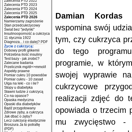
Zalecenia PTD 2022
Zalecenia PTD 2023
Zalecenia PTD 2024
Zalecenia PTD 2025
Damian Kordas
p
Zalecenia PTD 2026
Namierzamy zagrożenie
Stan przedcukrzycowy
wspomina swój udzia
Świat bez "jedynki"
Insulinooporność a cukrzyca
tym, czy cukrzyca pr
11 stycznia 1922
Diagnoza... i co dalej? PDF
Życie z cukrzycą:
do tego program
Dobowy profil glikemii
Potrzebna ilość insuliny
Test bazy - jak zrobić?
programie, w którym
Zalecane badania
Przelicznik mg/dl<>mmol/l
Aspekty prawne
swojej wyprawie n
Pomiar cukru 10 powodów
Pomiar cukru - 10 zasad
Ulga na leki - co i ile?
cukrzycowe przygod
Stopy u diabetyka
Sławni ludzie z cukrzycą
Co na opasce?
realizacji zdjęć d
Opaska medyczna
Opaski dla diabetyków
opowiada o trzecim p
Bądź przygotowany
Zdrowe zęby, a cukrzyca
Jak dbać o zęby?
mu zwycięstwo - 
Lecz cukrzycę elastycznie
Broszura Ja to potrafię
(PDF)