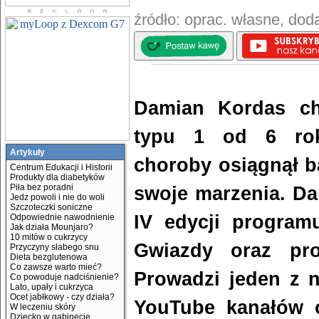
źródło: oprac. własne, dod
Damian Kordas ch
typu 1 od 6 ro
Artykuły
choroby osiągnął b
Centrum Edukacji i Historii
Produkty dla diabetyków
Piła bez poradni
swoje marzenia. Da
Jedz powoli i nie do woli
Szczoteczki soniczne
IV edycji program
Odpowiednie nawodnienie
Jak działa Mounjaro?
10 mitów o cukrzycy
Gwiazdy oraz pr
Przyczyny słabego snu
Dieta bezglutenowa
Co zawsze warto mieć?
Prowadzi jeden z n
Co powoduje nadciśnienie?
Lato, upały i cukrzyca
Ocet jabłkowy - czy działa?
YouTube kanałów o
W leczeniu skóry
Dziecko w gabinecie