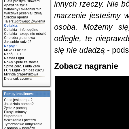
Dieta prostymi słowami
innych rzeczy. Nie b
Apetyt na życie
Witaminy i składniki min.
Warzywa jesienią i zimą
marzenie jesteśmy w
Skrobia oporna
Talerz Zdrowego Żywienia
osoba. Możemy sięg
Celiakia:
Celiakia - info. ogólne
Celiakia - czego nie mówić
odległe, te niepraw
Choroba glutenowa
Jak sobie radzić?
Napoje:
się nie udadzą
- pod
Milko i Łaciate
Napój LIFT
Nestea Light
Nowy Sprite ze stewią
Zobacz nagranie
Sprite Zero, Fanta Zero
FUN Light - ten bez cukru
Mirinda grapefruitowa
Dieta cukrzycowa
Pompy insulinowe
Co to jest pompa?
Jak działa pompa?
Życie z pompą
Plusy i minusy
Superbolus
Wskazania i przeciw.
Tymczasowe odłączenie
Z pompą w podróży