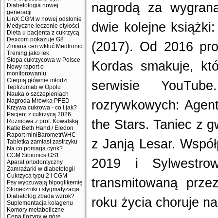
nagrodą za wygraną
Diabetologia nowej
generacji
LinX CGM w nowej odsłonie
dwie kolejne książki:
Medyczne leczenie otyłości
Dieta u pacjenta z cukrzycą
Dexcom pokazuje G8
(2017). Od 2016 pr
Zmiana cen wkłuć Medtronic
Trening jako lek
Stopa cukrzycowa w Polsce
Kordas smakuje, kt
Nowy raport o
monitorowaniu
Cierpią głównie młodzi
serwisie YouTub
Teplizumab w Opolu
Nauka o szczepieniach
Nagroda Mrówka PFED
rozrywkowych: Agent
Krzywa cukrowa - co i jak?
Pacjent z cukrzycą 2026
the Stars. Taniec z 
Rozmowa z prof. Kowalską
Katie Beth Hand / Eledon
Raport miniBarometrWHC
z Janją Lesar. Współ
Tabletka zamiast zastrzyku
Na co pomaga cynk?
CGM Sibionics GS1
2019 i Sylwestro
Aparat ortodontyczny
Zamrażarki w diabetologii
Cukrzyca typu 2 i CGM
transmitowaną prze
Psy wyczuwają hipoglikemię
Słoneczniki i stygmatyzacja
Diabetolog zbada wzrok?
roku życia choruje na
Suplementacja kolagenu
Komory metaboliczne
Cena flozyny w górę