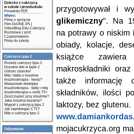
Dziecko z cukrzycą
przygotowywał i wy
w szkole i przedszkolu
Poradniki PDF
Wideo:
glikemiczny
". Na 1
Filmy o sprzęcie
Film DxONE (PL)
VideoBlog Edu-Cukrzycy
na potrawy o niskim 
Rozmowa z prof.
Czupryniakiem
Filmy do szkoły
obiady, kolacje, de
książce zawiera
Cukrzyca typu 2
Rozwój cukrzycy typu 2
makroskładniki oraz
Doustne leki w typie 2
Ustrzec dziecko!
Mity i fakty o insulinie
także informację 
Insulinoterapia - kiedy?
Wskazówki dietetyka
Insulinoterapia - fakty i mity
składników, ilości p
Insulinoterapia u osób 75+
Zeszczupleć przy insulinie?
Jaka insulina bazalna?
laktozy, bez glutenu
Wygrał z cukrzycą typu 2
Jak zapobiegać CT2?
Mity o cukrzycy typu 2
www.damiankordas.
mojacukrzyca.org m
Odżywianie