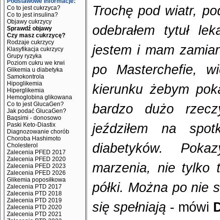
Podstawowe informacje:
Trochę pod wiatr, po
Co to jest cukrzyca?
Co to jest insulina?
Objawy cukrzycy
odebrałem tytuł lek
Sprawdź objawy
Czy masz cukrzycę?
Rodzaje cukrzycy
jestem i mam zamiar 
Klasyfikacja cukrzycy
Grupy ryzyka
Poziom cukru we krwi
po Masterchefie, w
Glikemia u diabetyka
Samokontrola
Hipoglikemia
kierunku żebym pok
Hiperglikemia
Hemoglobina glikowana
Co to jest GlucaGen?
bardzo dużo rzec
Jak podać GlucaGen?
Baqsimi - donosowo
Paski Keto-Diastix
jeździłem na spo
Diagnozowanie chorób
Choroba Hashimoto
diabetyków. Poka
Cholesterol
Zalecenia PFED 2017
Zalecenia PFED 2020
marzenia, nie tylko 
Zalecenia PFED 2023
Zalecenia PFED 2026
Glikemia poposiłkowa
półki. Można po nie s
Zalecenia PTD 2017
Zalecenia PTD 2018
Zalecenia PTD 2019
się spełniają
- mówi
Zalecenia PTD 2020
Zalecenia PTD 2021