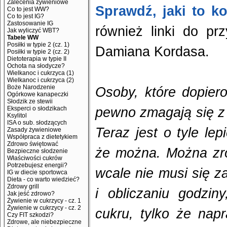
Zalecenia żywieniowe
Sprawdź, jaki to ko
Co to jest WW?
Co to jest IG?
Zastosowanie IG
również linki do p
Jak wyliczyć WBT?
Tabele WW
Posiłki w typie 2 (cz. 1)
Damiana Kordasa.
Posiłki w typie 2 (cz. 2)
Dietoterapia w typie II
Ochota na słodycze?
Wielkanoc i cukrzyca (1)
Wielkanoc i cukrzyca (2)
Boże Narodzenie
Osoby, które dopier
Ogórkowe kanapeczki
Słodzik ze stewii
Eksperci o słodzikach
pewno zmagają się z 
Ksylitol
ISA o sub. słodzących
Teraz jest o tyle lep
Zasady żywieniowe
Współpraca z dietetykiem
Zdrowo świętować
że można. Można zro
Bezpieczne słodzenie
Właściwości cukrów
Potrzebujesz energii?
wcale nie musi się 
IG w diecie sportowca
Dieta - co warto wiedzieć?
Zdrowy grill
i obliczaniu godzin
Jak jeść zdrowo?
Żywienie w cukrzycy - cz. 1
Żywienie w cukrzycy - cz. 2
cukru, tylko że na
Czy FIT szkodzi?
Zdrowe, ale niebezpieczne