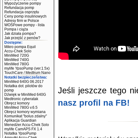
Wypożyczenie pompy
Refundacja pomp
Refundacja osprzętu
Ceny pomp insulinowych
Adresy firm w Polsce
WOŚPowe pompy - lista
Pompa i ciąża
Jak działa pompa?
Jak przejść z penów?
Dostępne:
Mikro pompa Equil
Accu-Chek Solo
MiniMed 720G
MiniMed 740G
MiniMed 780G
mylife YpsoPump (ver.1.5x)
TouchCare / Medtrum Nano
Notatki bezpieczeństwa:
MiniMed 640G 06.2017
Notatka dot. pilotów do
Jeśli jeszcze tego ni
pomp
Dźwięk w MiniMed 640G
Medtronic cyberatak
nasz profil na FB!
Obręcz komory
MiniMed 780G v.6.5
Obręcz komory wymiana
Komunikat "bolus zdalny"
Aplikacja Guardian
Menedżer Accu-Chek Solo
mylife CamAPS FX 1.4
Notatka YpsoPump
Ampułki Accu-Chek