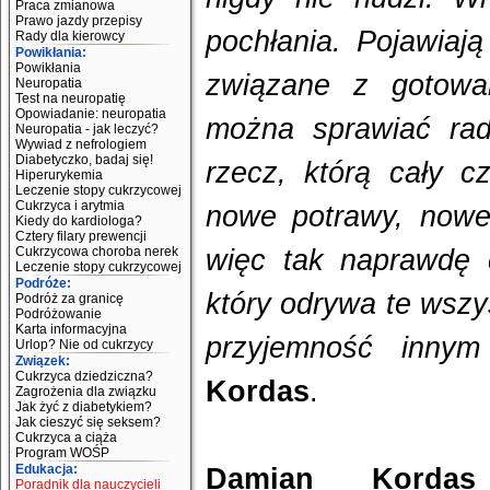
Praca zmianowa
Prawo jazdy przepisy
pochłania. Pojawiaj
Rady dla kierowcy
Powikłania:
Powikłania
związane z gotowa
Neuropatia
Test na neuropatię
Opowiadanie: neuropatia
można sprawiać rad
Neuropatia - jak leczyć?
Wywiad z nefrologiem
Diabetyczko, badaj się!
rzecz, którą cały 
Hiperurykemia
Leczenie stopy cukrzycowej
Cukrzyca i arytmia
nowe potrawy, nowe
Kiedy do kardiologa?
Cztery filary prewencji
Cukrzycowa choroba nerek
więc tak naprawdę 
Leczenie stopy cukrzycowej
Podróże:
który odrywa te wszys
Podróż za granicę
Podróżowanie
Karta informacyjna
przyjemność innym
Urlop? Nie od cukrzycy
Związek:
Cukrzyca dziedziczna?
Kordas
.
Zagrożenia dla związku
Jak żyć z diabetykiem?
Jak cieszyć się seksem?
Cukrzyca a ciąża
Program WOŚP
Edukacja:
Damian Kordas
Poradnik dla nauczycieli