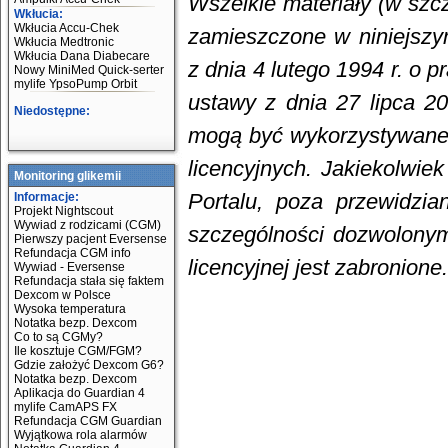
Wszelkie materiały (w szc
Wkłucia:
Wkłucia Accu-Chek
zamieszczone w niniejszy
Wkłucia Medtronic
Wkłucia Dana Diabecare
z dnia 4 lutego 1994 r. o 
Nowy MiniMed Quick-serter
mylife YpsoPump Orbit
ustawy z dnia 27 lipca 20
Niedostępne:
mogą być wykorzystywane
licencyjnych. Jakiekolwie
Monitoring glikemii
Portalu, poza przewidzi
Informacje:
Projekt Nightscout
Wywiad z rodzicami (CGM)
szczególności dozwolony
Pierwszy pacjent Eversense
Refundacja CGM info
licencyjnej jest zabronione.
Wywiad - Eversense
Refundacja stała się faktem
Dexcom w Polsce
Wysoka temperatura
Notatka bezp. Dexcom
Co to są CGMy?
Ile kosztuje CGM/FGM?
Gdzie założyć Dexcom G6?
Notatka bezp. Dexcom
Aplikacja do Guardian 4
mylife CamAPS FX
Refundacja CGM Guardian
Wyjątkowa rola alarmów