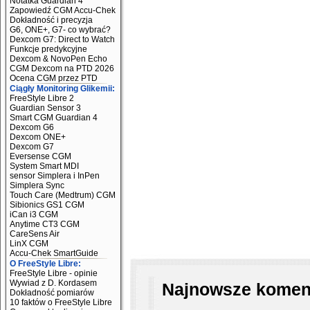
Notatka Guardian 4
Zapowiedź CGM Accu-Chek
Dokładność i precyzja
G6, ONE+, G7- co wybrać?
Dexcom G7: Direct to Watch
Funkcje predykcyjne
Dexcom & NovoPen Echo
CGM Dexcom na PTD 2026
Ocena CGM przez PTD
Ciągły Monitoring Glikemii:
FreeStyle Libre 2
Guardian Sensor 3
Smart CGM Guardian 4
Dexcom G6
Dexcom ONE+
Dexcom G7
Eversense CGM
System Smart MDI
sensor Simplera i InPen
Simplera Sync
Touch Care (Medtrum) CGM
Sibionics GS1 CGM
iCan i3 CGM
Anytime CT3 CGM
CareSens Air
LinX CGM
Accu-Chek SmartGuide
O FreeStyle Libre:
FreeStyle Libre - opinie
Wywiad z D. Kordasem
Najnowsze koment
Dokładność pomiarów
10 faktów o FreeStyle Libre